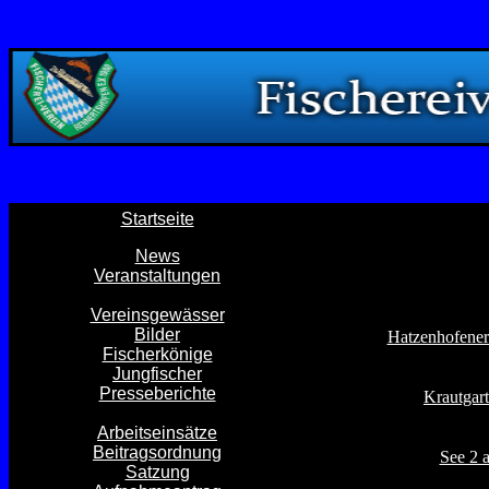
Startseite
News
Veranstaltungen
Vereinsgewässer
Bilder
Hatzenhofener
Fischerkönige
Jungfischer
Presseberichte
Krautgar
Arbeitseinsätze
Beitragsordnung
See 2 
Satzung